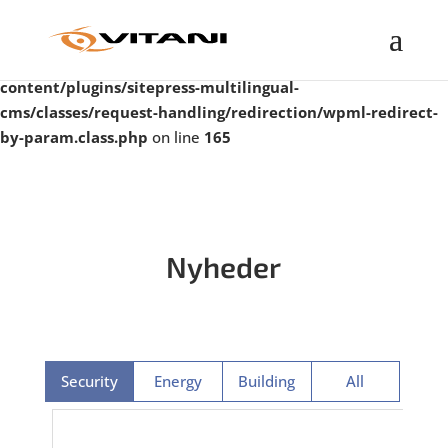
Warning
: Undefined property: WP_Error::$taxonomy in
/var/www/vitanigroup.com/public_html/wp-
content/plugins/sitepress-multilingual-
cms/classes/request-handling/redirection/wpml-redirect-
by-param.class.php
on line
165
Nyheder
Security
Energy
Building
All