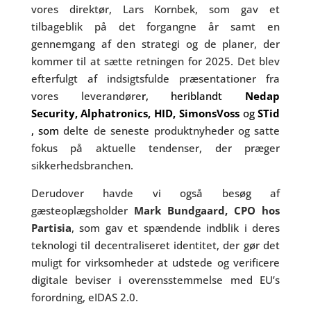
vores direktør, Lars Kornbek, som gav et
tilbageblik på det forgangne år samt en
gennemgang af den strategi og de planer, der
kommer til at sætte retningen for 2025. Det blev
efterfulgt af indsigtsfulde præsentationer fra
vores leverandøre
r, heriblandt
Nedap
Security
,
Alphatronics
,
HID
,
SimonsVoss
og
STid
, som
delte de seneste produktnyheder og satte
fokus på aktuelle tendenser, der præger
sikkerhedsbranchen.
Derudover havde vi også besøg af
gæsteoplægsholder
Mark Bundgaard, CPO hos
Partisia
, som gav et spændende indblik i deres
teknologi til decentraliseret identitet, der gør det
muligt for virksomheder at udstede og verificere
digitale beviser i overensstemmelse med EU’s
forordning, eIDAS 2.0.