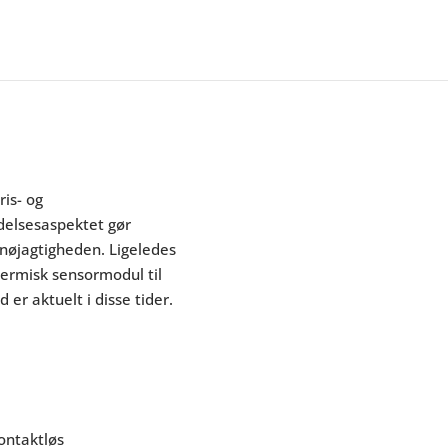
ris- og
delsesaspektet gør
 nøjagtigheden. Ligeledes
 termisk sensormodul til
 er aktuelt i disse tider.
ontaktløs