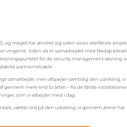
S, og m
eget har ændret sig siden vores allerførste projek
under vingerne. Siden da er samarbejdet med Nedap bleve
drejningspunktet for de security management-løsning, 
s stærke partnernetværk.
ngt samarbejde, men afspejler samtidig den udvikling, vi
ennem mere end to årtier – fra de første installationer 
inger, som vi arbejder med i dag.
ornbek, sætter ord på den udvikling, vi gennem årene har