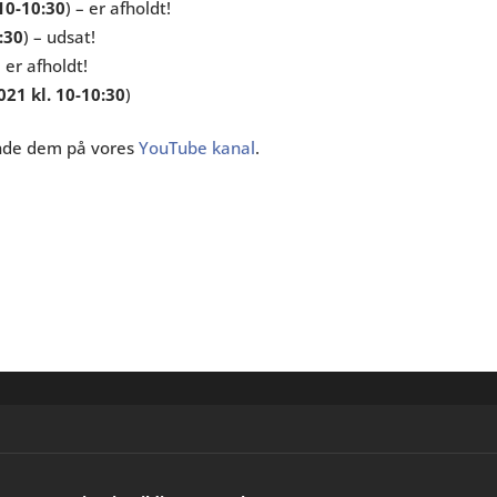
 10-10:30
) – er afholdt!
:30
) – udsat!
– er afholdt!
021 kl. 10-10:30
)
inde dem på vores
YouTube kanal
.