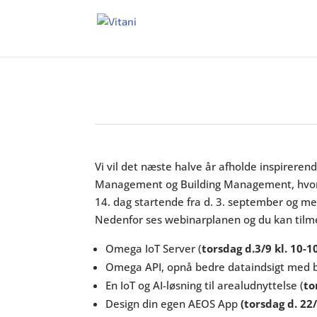
Vi vil det næste halve år afholde inspirere
Management og Building Management, hvor fo
14. dag startende fra d. 3. september og med
Nedenfor ses webinarplanen og du kan tilm
Omega IoT Server
(
torsdag d.3/9 kl. 10-1
Omega API, opnå bedre dataindsigt med b
En IoT og AI-løsning til arealudnyttelse (
to
Design din egen AEOS App
(torsdag d. 22/