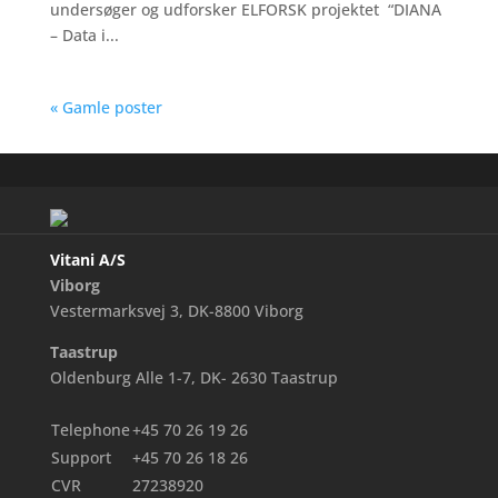
undersøger og udforsker ELFORSK projektet “DIANA
– Data i...
« Gamle poster
Vitani A/S
Viborg
Vestermarksvej 3, DK-8800 Viborg
Taastrup
Oldenburg Alle 1-7, DK- 2630 Taastrup
Telephone
+45 70 26 19 26
Support
+45 70 26 18 26
CVR
27238920