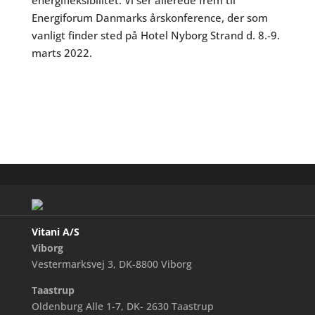
energifleksibilitet. Vi ser allerede frem til
Energiforum Danmarks årskonference, der som
vanligt finder sted på Hotel Nyborg Strand d. 8.-9.
marts 2022.
Vitani A/S
Viborg
Vestermarksvej 3, DK-8800 Viborg
Taastrup
Oldenburg Alle 1-7, DK- 2630 Taastrup