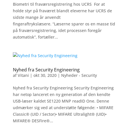
Biometri til fraværsregistrering hos UCRS For at
holde styr på fraværet blandt eleverne har UCRS de
sidste mange år anvendt
fingeraftrykslæsere. “Læserne sparer os en masse tid
på fraværsregistrering, idet processen foregår
automatisk”, fortæller...
Nyhed fra Security Engineering
af
Vitani
|
okt 30, 2020
|
Nyheder - Security
Nyhed fra Security Engineering Security Engineering
har netop lanceret en ny generation af den kendte
USB-læser kaldet SE1220 MNP readID One. Denne
udmærker sig ved at understøtte følgende: • MIFARE
Classic® (UID / Sector)• MIFARE Ultralight® (UID)•
MIFARE® DESFire®...