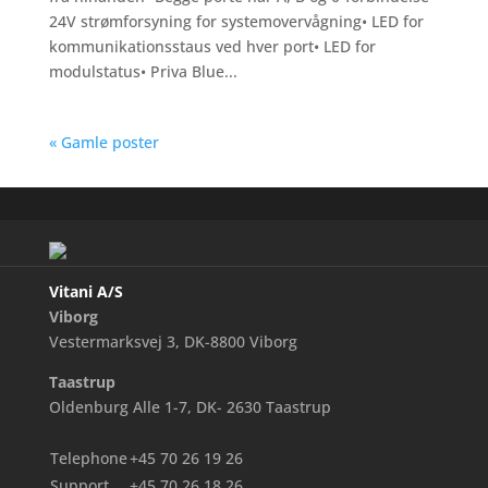
24V strømforsyning for systemovervågning• LED for
kommunikationsstaus ved hver port• LED for
modulstatus• Priva Blue...
« Gamle poster
Vitani A/S
Viborg
Vestermarksvej 3, DK-8800 Viborg
Taastrup
Oldenburg Alle 1-7, DK- 2630 Taastrup
Telephone
+45 70 26 19 26
Support
+45 70 26 18 26