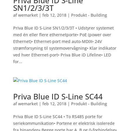
Priva Blue ID S-Line
SN1/2/3/3T
af
wemarket
|
feb 12, 2018
|
Produkt - Building
Priva Blue ID S-Line SN1/2/3/3T • Udstyrer systemet
med én eller flere ethernetporte• PoE (power over
Ethernet)• Ethernet-port med auto-MDIX• 24V
strømforsyning til systemovervågning• Klar indikator
ved hver Ethernet-port• Priva Blue iD Lifeline• LED
for...
Priva Blue ID S-Line SC44
af
wemarket
|
feb 12, 2018
|
Produkt - Building
Priva Blue ID S-Line SC44 • To RS485 porte for
seriekommunikation• Portene er elektrisk isolerede
fra hinanden• Begge porte har A, B og 0-forbindelse•