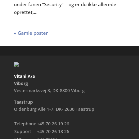
under fanen “Security” – og er du ikke allerede
oprettet,...
« Gamle poster
Vitani A/S
Viborg
Vestermarksvej 3, DK-8800 Viborg
Taastrup
Oldenburg Alle 1-7, DK- 2630 Taastrup
Telephone
+45 70 26 19 26
Support
+45 70 26 18 26