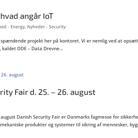
” hvad angår IoT
ed - Energy
,
Nyheder - Security
t spændende projekt her på kontoret. Vi er nemlig ved at opsætte
, kaldet DDE – Data Drevne...
ity Fair d. 25. – 26. august
-26. august Danish Security Fair er Danmarks fagmesse for sikk
 mekaniske produkter og systemer til sikring af mennesker, bygn