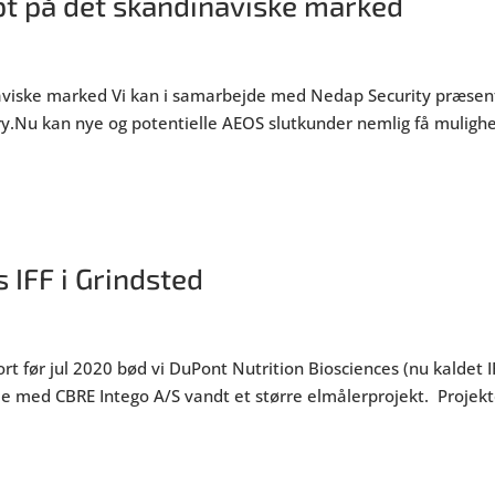
pt på det skandinaviske marked
naviske marked Vi kan i samarbejde med Nedap Security præsen
y.Nu kan nye og potentielle AEOS slutkunder nemlig få mulighed
 IFF i Grindsted
ort før jul 2020 bød vi DuPont Nutrition Biosciences (nu kalde
de med CBRE Intego A/S vandt et større elmålerprojekt. Projekte