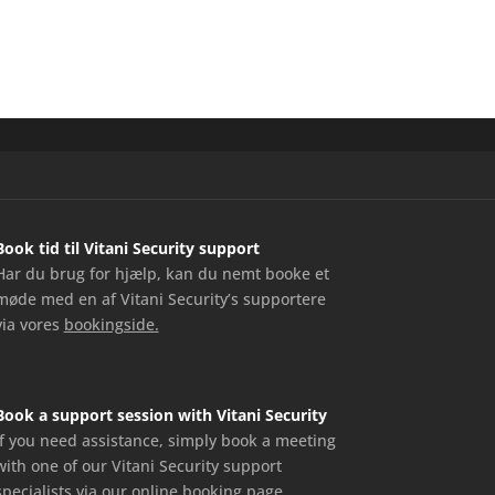
Book tid til Vitani Security support
Har du brug for hjælp, kan du nemt booke et
møde med en af Vitani Security’s supportere
via vores
bookingside.
Book a support session with Vitani Security
If you need assistance, simply book a meeting
with one of our Vitani Security support
specialists via our
online booking page.