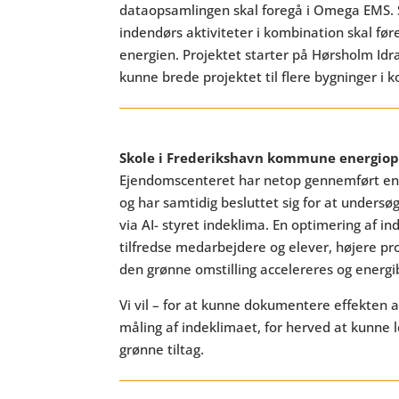
dataopsamlingen skal foregå i Omega EMS. S
indendørs aktiviteter i kombination skal føre
energien. Projektet starter på Hørsholm Id
kunne brede projektet til flere bygninger i
Skole i Frederikshavn kommune energio
Ejendomscenteret har netop gennemført ene
og har samtidig besluttet sig for at under
via AI- styret indeklima. En optimering af in
tilfredse medarbejdere og elever, højere pro
den grønne omstilling accelereres og energi
Vi vil – for at kunne dokumentere effekten af
måling af indeklimaet, for herved at kunne l
grønne tiltag.