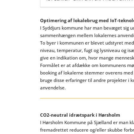
Optimering af lokalebrug med IoT-teknol
I Syddjurs kommune har man bevæget sig ud i
sammenhængen mellem lokalernes anvendel
To byer i kommunen er blevet udstyret med
niveau, temperatur, fugt og lysniveau og is
give en indikation om, hvor mange mennesker
Formålet er at afdække om kommunens mød
booking af lokalerne stemmer overens med
bruge disse erfaringer til andre projekter
anvendelse.
CO2-neutral idrætspark i Hørsholm
I Hørsholm Kommune på Sjælland er man klar 
fremadrettet reducere og/eller skubbe forb