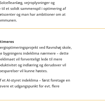
olcelleanlæg, vejroplysninger og
 til et solidt sammenspil i optimering af
rætscenter og man har ambitioner om at
 kommunen.
ptimeres
rgioptimeringsprojekt ved Ravnshøj skole,
søge bygningens indeklima nærmere – dette
deklimaet vil forventeligt lede til mere
duktivitet og indlæring og derudover vil
besparelser vil kunne høstes.
 et AI-styret indeklima – først foretage en
evere et udgangspunkt for evt. flere