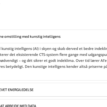
e
e omstilling med kunstig intelligens
unstig intelligens (AI) i skyen og skab derved et bedre indekl
terer det eksisterende CTS-system flere gange med udgangspunk
nødvendigt – og dét sikrer et godt indeklima. Over tid lærer AI
es betydeligt. Den kunstige intelligens kender altså priserne på
EVET ENERGILEDELSE
T AT ARBEJDE MED DATA