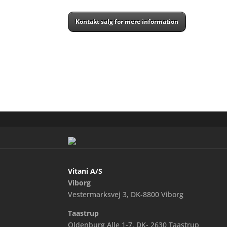
Kontakt salg for mere information
Vitani A/S
Viborg
Vestermarksvej 3, DK-8800 Viborg
Taastrup
Oldenburg Alle 1-7, DK- 2630 Taastrup