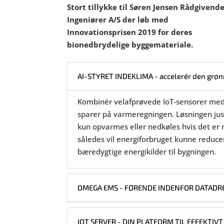
Stort tillykke til Søren Jensen Rådgivend
Ingeniører A/S der løb med
Innovationsprisen 2019 for deres
bionedbrydelige byggemateriale.
AI-STYRET INDEKLIMA - accelerér den grønn
Kombinér velafprøvede IoT-sensorer med k
sparer på varmeregningen. Løsningen jus
kun opvarmes eller nedkøles hvis det er 
således vil energiforbruget kunne reducer
bæredygtige energikilder til bygningen.
OMEGA EMS - FØRENDE INDENFOR DATADR
IOT SERVER - DIN PLATFORM TIL EFFEKTIV