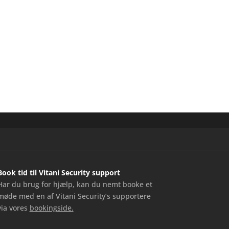
Book tid til Vitani Security support
Har du brug for hjælp, kan du nemt booke et
møde med en af Vitani Security’s supportere
via vores
bookingside.