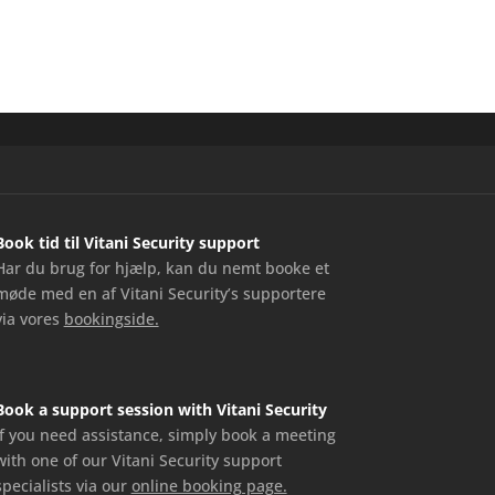
Book tid til Vitani Security support
Har du brug for hjælp, kan du nemt booke et
møde med en af Vitani Security’s supportere
via vores
bookingside.
Book a support session with Vitani Security
If you need assistance, simply book a meeting
with one of our Vitani Security support
specialists via our
online booking page.