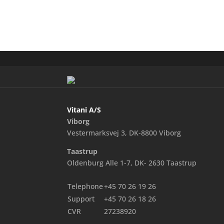
Vitani A/S
Viborg
Vestermarksvej 3, DK-8800 Viborg
Taastrup
Oldenburg Alle 1-7, DK- 2630 Taastrup
Telephone
+45 70 26 19 26
Support
+45 70 26 18 26
CVR
27238920