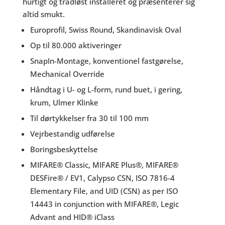
hurtigt og trådløst installeret og præsenterer sig
altid smukt.
Europrofil, Swiss Round, Skandinavisk Oval
Op til 80.000 aktiveringer
SnapIn-Montage, konventionel fastgørelse,
Mechanical Override
Håndtag i U- og L-form, rund buet, i gering,
krum, Ulmer Klinke
Til dørtykkelser fra 30 til 100 mm
Vejrbestandig udførelse
Boringsbeskyttelse
MIFARE® Classic, MIFARE Plus®, MIFARE®
DESFire® / EV1, Calypso CSN, ISO 7816-4
Elementary File, and UID (CSN) as per ISO
14443 in conjunction with MIFARE®, Legic
Advant and HID® iClass