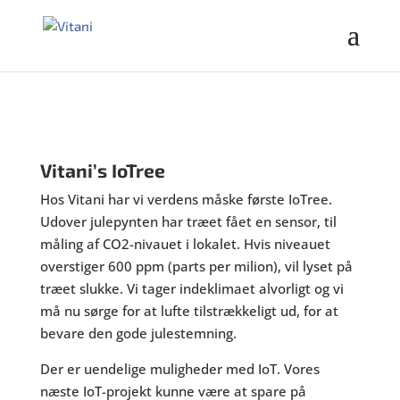
Vitani’s IoTree
Hos Vitani har vi verdens måske første IoTree.
Udover julepynten har træet fået en sensor, til
måling af CO2-nivauet i lokalet. Hvis niveauet
overstiger 600 ppm (parts per milion), vil lyset på
træet slukke. Vi tager indeklimaet alvorligt og vi
må nu sørge for at lufte tilstrækkeligt ud, for at
bevare den gode julestemning.
Der er uendelige muligheder med IoT. Vores
næste IoT-projekt kunne være at spare på