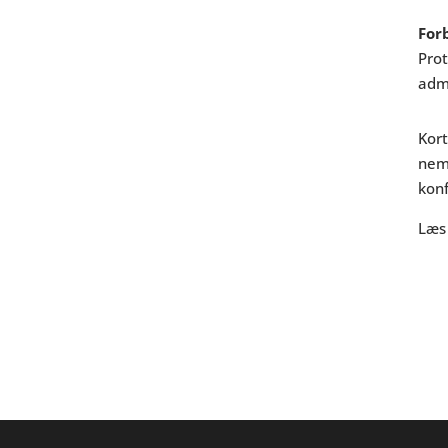
For
Prot
admi
Kort
nem
konf
Læs