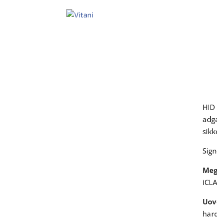
HID 
adga
DOWNLOAD DATABLAD
sikk
Sign
DOWNLOAD BROCHURE
Meg
iCL
Uov
har