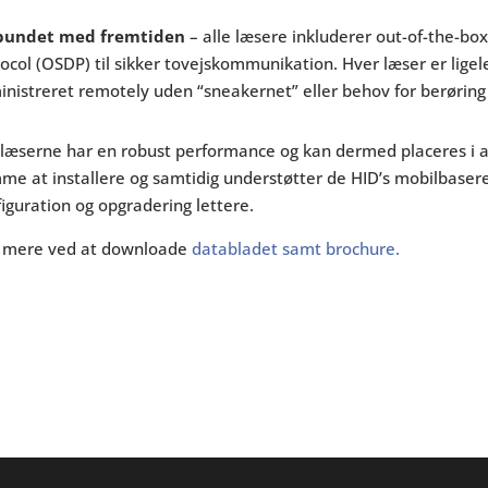
bundet med fremtiden
– alle læsere inkluderer out-of-the-bo
ocol (OSDP) til sikker tovejskommunikation. Hver læser er ligeled
nistreret remotely uden “sneakernet” eller behov for berøring
læserne har en robust performance og kan dermed placeres i al
me at installere og samtidig understøtter de HID’s mobilbase
iguration og opgradering lettere.
 mere ved at downloade
databladet samt brochure.