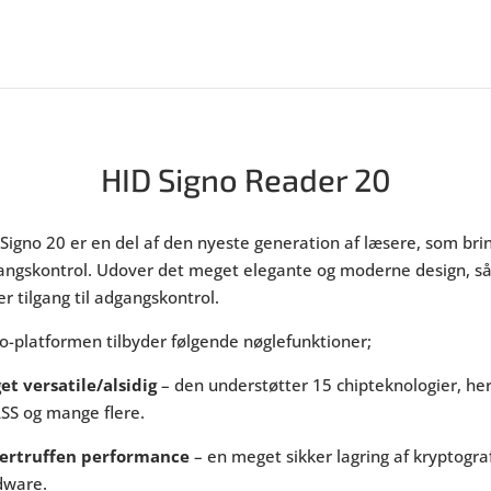
HID Signo Reader 20
Signo 20 er en del af den nyeste generation af læsere, som bri
ngskontrol. Udover det meget elegante og moderne design, så 
er tilgang til adgangskontrol.
o-platformen tilbyder følgende nøglefunktioner;
et versatile/alsidig
– den understøtter 15 chipteknologier, he
ASS og mange flere.
ertruffen performance
– en meget sikker lagring af kryptograf
dware.