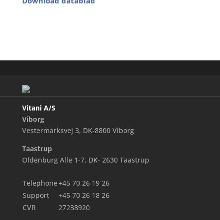
Download datablad
Vitani A/S
Viborg
Vestermarksvej 3, DK-8800 Viborg
Taastrup
Oldenburg Alle 1-7, DK- 2630 Taastrup
Telephone
+45 70 26 19 26
Support
+45 70 26 18 26
CVR
27238920