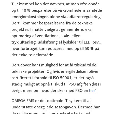
Til eksempel kan det nævnes, at man ofte opnår
op til 10 % besparelse på virksomhedens samlede
energiomkostninger, alene via adfærdsregulering.
Dertil kommer besparelserne fra de tekniske
projekter, I måtte vælge at gennemføre; eks.
optimering af ventilations-, køle- eller
trykluftanlæg, udskiftning af lyskilder til LED, osv.,
hvor forbruget kan reduceres med op til 50 % på
det enkelte delområde.
Derudover har I mulighed for at få tilskud til de
tekniske projekter. Og hvis energiledelsen bliver
certificeret i forhold til ISO 50001, er det også
stadig muligt at opnå tilskud til PSO afgiften (læs i
øvrigt mere om hvad der sker med PSO’en
her
).
OMEGA EMS er det optimale IT-system til at
understøtte energiledelsesopgaven. Dermed har
du og din energirådgiver konkrete facts ved