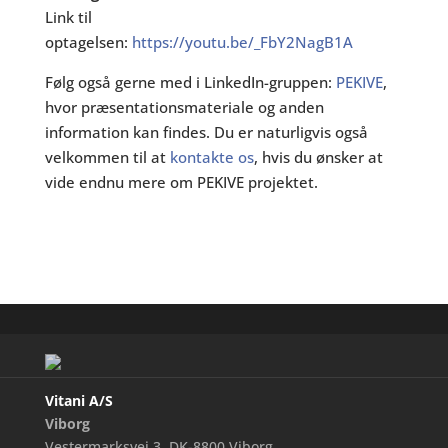
Link til
optagelsen:
https://youtu.be/_FbY2NagB1A
Følg også gerne med i LinkedIn-gruppen:
PEKIVE
,
hvor præsentationsmateriale og anden
information kan findes. Du er naturligvis også
velkommen til at
kontakte os
, hvis du ønsker at
vide endnu mere om PEKIVE projektet.
Vitani A/S
Viborg
Vestermarksvej 3, DK-8800 Viborg