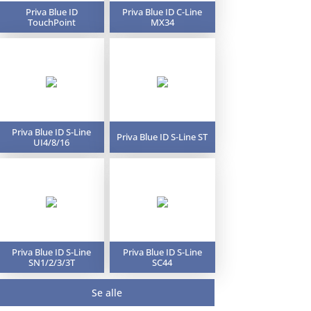
Priva Blue ID
Priva Blue ID C-Line
TouchPoint
MX34
Priva Blue ID S-Line
Priva Blue ID S-Line ST
UI4/8/16
Priva Blue ID S-Line
Priva Blue ID S-Line
SN1/2/3/3T
SC44
Se alle