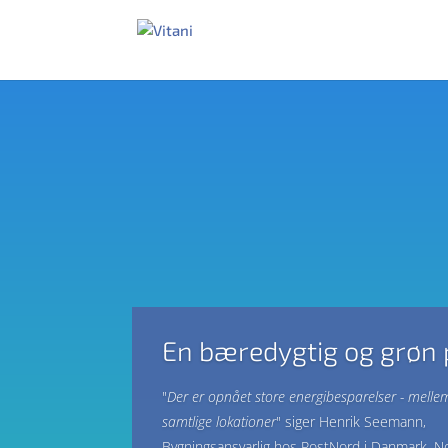
En bæredygtig og grøn p
"
Der er opnået store energibesparelser - mell
samtlige lokationer
" siger Henrik Seemann,
Bygningsansvarlig hos PostNord i Danmark, N