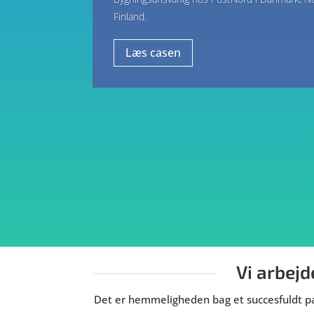
Finland.
Læs casen
Vi arbej
Det er hemmeligheden bag et succesfuldt p