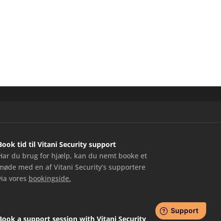
Book tid til Vitani Security support
Har du brug for hjælp, kan du nemt booke et
møde med en af Vitani Security’s supportere
via vores
bookingside.
Book a support session with Vitani Security