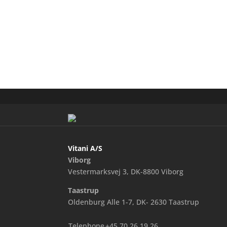
Vitani A/S
Viborg
Vestermarksvej 3, DK-8800 Viborg
Taastrup
Oldenburg Alle 1-7, DK- 2630 Taastrup
Telephone
+45 70 26 19 26