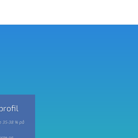
rofil
em 35-38 % på
orge og