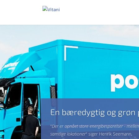
En bæredygtig og grøn p
"
Der er opnået store energibesparelser - mell
samtlige lokationer
" siger Henrik Seemann,