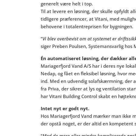
generelt være helt i top.
Til at levere en løsning, der skulle opfyldt 
tidligere præferencer, at Vitani, med mulig
behovene i totalentreprisen for bygningen.
“
Vi blev overbevist om at systemet er driftssik
siger Preben Poulsen, Systemansvarlig hos 
Én automatiseret løsning, der dækker all
Mariagerfjord Vand A/S har i deres nye loka
Nedap, og fået en fleksibel løsning, hvor 
ind. Med en udvendig solafskærmning, der au
fra Priva, der sikrer at lys og ventilation st
har Vitani Building Control skabt en højtekn
Intet nyt er godt nyt.
Hos Mariagerfjord Vand mærker man ikke meg
der opstå noget, er der altid en kompetent su
“
Med de mere eller mindre komplicerede ønske