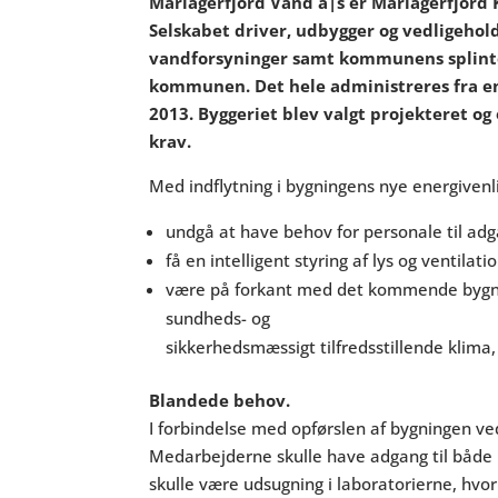
Mariagerfjord Vand a|s er Mariagerfjord
Selskabet driver, udbygger og vedligehold
vandforsyninger samt kommunens splinter
kommunen. Det hele administreres fra en
2013.
Byggeriet blev valgt projekteret og
krav.
Med indflytning i bygningens nye energivenl
undgå at have behov for personale til ad
få en intelligent styring af lys og ventilatio
være på forkant med det kommende bygni
sundheds- og
sikkerhedsmæssigt tilfredsstillende klima, i
Blandede behov.
I forbindelse med opførslen af bygningen v
Medarbejderne skulle have adgang til både 
skulle være udsugning i laboratorierne, hvor