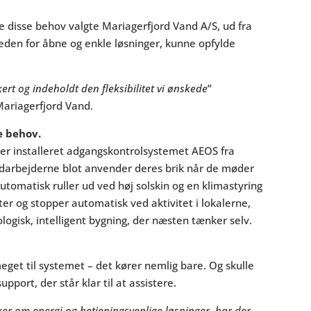
alle disse behov valgte Mariagerfjord Vand A/S, ud fra
heden for åbne og enkle løsninger, kunne opfylde
kert og indeholdt den fleksibilitet vi ønskede
”
Mariagerfjord Vand.
e behov.
ler installeret adgangskontrolsystemet AEOS fra
medarbejderne blot anvender deres brik når de møder
tomatisk ruller ud ved høj solskin og en klimastyring
arter og stopper automatisk ved aktivitet i lokalerne,
ologisk, intelligent bygning, der næsten tænker selv.
et til systemet – det kører nemlig bare. Og skulle
pport, der står klar til at assistere.
r om energi og betjeningsvenlige løsninger, har der