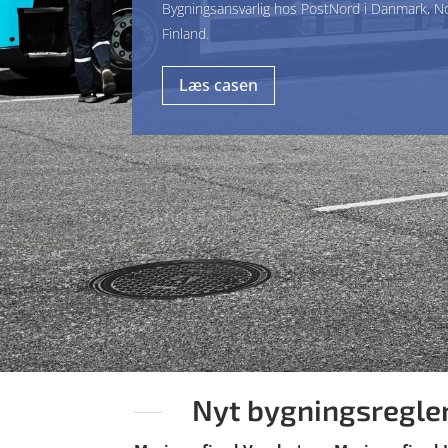
Bygningsansvarlig hos PostNord i Danmark, N
Finland.
Læs casen
Nyt bygningsreglem