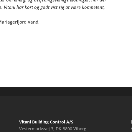
e. Vitani har kort og godt vist sig at være kompetent,
Mariagerfjord Vand.
Vitani Building Control A/S
Vestermarksvej 3, DK-8800 Viborg