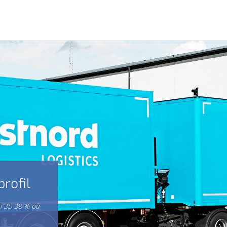
rofil
em 35-38 % på