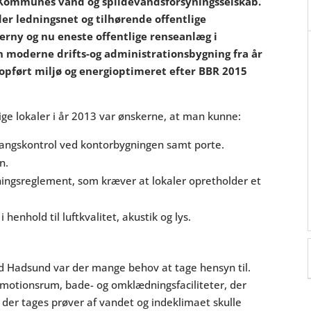
 Kommunes vand og spildevandsforsyningsselskab.
er ledningsnet og tilhørende offentlige
ny og nu eneste offentlige renseanlæg i
 moderne drifts-og administrationsbygning fra år
 opført miljø og energioptimeret efter BBR 2015
ige lokaler i år 2013 var ønskerne, at man kunne:
gangskontrol ved kontorbygningen samt porte.
n.
ngsreglement, som kræver at lokaler opretholder et
 henhold til luftkvalitet, akustik og lys.
ed Hadsund var der mange behov at tage hensyn til.
motionsrum, bade- og omklædningsfaciliteter, der
 der tages prøver af vandet og indeklimaet skulle