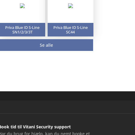
Priva Blue ID S-Line
Priva Blue ID S-Line
SN1/2/3/3T
SC44
Se alle
Book tid til Vitani Security support
Har du brug for hjælp, kan du nemt booke et