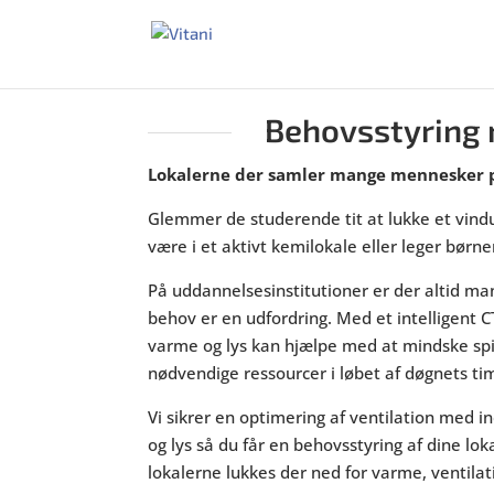
Behovsstyring 
Lokalerne der samler mange mennesker på
Glemmer de studerende tit at lukke et vind
være i et aktivt kemilokale eller leger børn
På uddannelsesinstitutioner er der altid m
behov er en udfordring. Med et intelligent C
varme og lys kan hjælpe med at mindske spi
nødvendige ressourcer i løbet af døgnets ti
Vi sikrer en optimering af ventilation med 
og lys så du får en behovsstyring af dine loka
lokalerne lukkes der ned for varme, ventilati