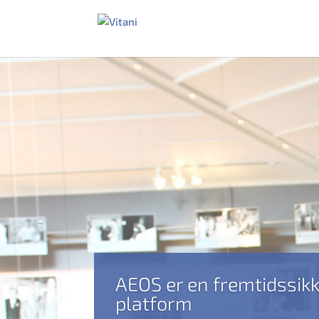
AEOS er en fremtidssik
platform