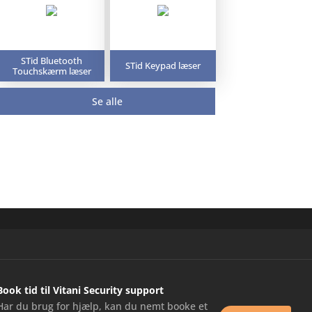
STid Bluetooth
STid Keypad læser
Touchskærm læser
Se alle
Book tid til Vitani Security support
Har du brug for hjælp, kan du nemt booke et