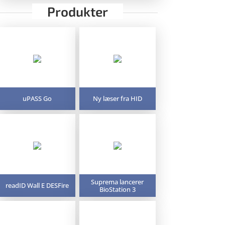
Produkter
uPASS Go
Ny læser fra HID
Suprema lancerer
readID Wall E DESFire
BioStation 3