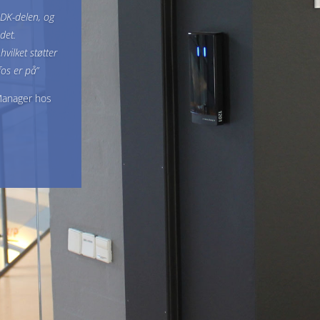
ADK-delen, og
det.
vilket støtter
fos er på
”
Manager hos