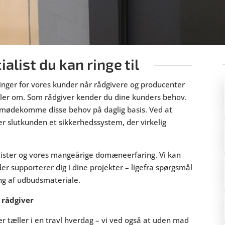
alist du kan ringe til
ninger for vores kunder når rådgivere og producenter
ler om. Som rådgiver kender du dine kunders behov.
t imødekomme disse behov på daglig basis. Ved at
iver slutkunden et sikkerhedssystem, der virkelig
alister og vores mangeårige domæneerfaring. Vi kan
 der supporterer dig i dine projekter – ligefra spørgsmål
ing af udbudsmateriale.
 rådgiver
ter tæller i en travl hverdag – vi ved også at uden mad