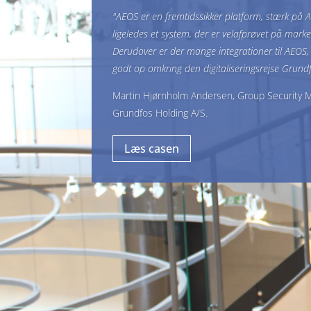
"AEOS er en fremtidssikker platform, stærk på 
ligeledes et system, der er velafprøvet på marke
Derudover er der mange integrationer til AEOS, h
godt op omkring den digitaliseringsrejse Grund
Martin Hjørnholm Andersen, Group Security 
Grundfos Holding A/S.
Læs casen