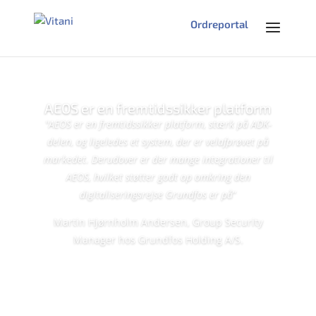
Ordreportal
AEOS er en fremtidssikker platform
"AEOS er en fremtidssikker platform, stærk på ADK-
delen, og ligeledes et system, der er velafprøvet på
markedet. Derudover er der mange integrationer til
AEOS, hvilket støtter godt op omkring den
digitaliseringsrejse Grundfos er på
”
Martin Hjørnholm Andersen, Group Security
Manager hos Grundfos Holding A/S.
Læs casen