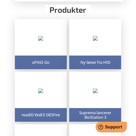
Produkter
uPASS Go
Ny læser fra HID
Suprema lancerer
readID Wall E DESFire
BioStation 3