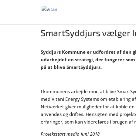
SmartSyddjurs vælger Io
Syddjurs Kommune er udfordret af den gl
udarbejdet en strategi, der fungerer som
på at blive SmartSyddjurs.
I kommunens arbejde mod at blive SmartSydd
med Vitani Energy Systems om etablering a
Netværket giver muligheder for at koble e
anvendes og driftes. Hensigten med projek
erfaringer, som kan videreføres i brugen af 
​Projektstart medio juni 2018