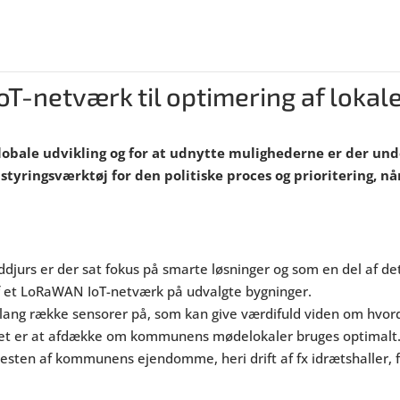
T-netværk til optimering af lokal
obale udvikling og for at udnytte mulighederne er der und
 styringsværktøj for den politiske proces og prioritering
jurs er der sat fokus på smarte løsninger og som en del af de
f et LoRaWAN IoT-netværk på udvalgte bygninger.
n lang række sensorer på, som kan give værdifuld viden om hv
tet er at afdække om kommunens mødelokaler bruges optimalt. 
resten af kommunens ejendomme, heri drift af fx idrætshaller, f