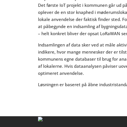
Det første IoT projekt i kommunen går ud p
oplever de en stor knaphed i møderumslok
lokale anvendelse der faktisk finder sted. 
at påbegynde en indsamling af bygningsdata
– helt konkret bliver der opsat LoRaWAN se
Indsamlingen af data sker ved at måle aktiv
indikere, hvor mange mennesker der er tilste
kommunens egne databaser til brug for ana
af lokalerne. Hvis dataanalysen påviser uov
optimeret anvendelse.
Løsningen er baseret på åbne industristandar