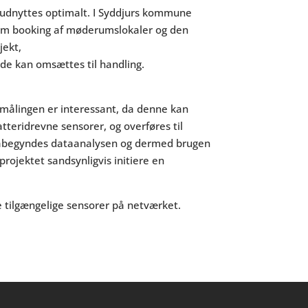
r udnyttes optimalt. I Syddjurs kommune
em booking af møderumslokaler og den
jekt,
de kan omsættes til handling.
2 målingen er interessant, da denne kan
tteridrevne sensorer, og overføres til
 påbegyndes dataanalysen og dermed brugen
rojektet sandsynligvis initiere en
le tilgængelige sensorer på netværket.