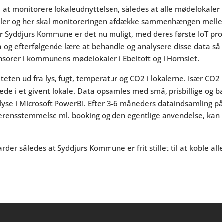
å at monitorere lokaleudnyttelsen, således at alle mødelokale
aler og her skal monitoreringen afdække sammenhængen mell
For Syddjurs Kommune er det nu muligt, med deres første IoT pro
 og efterfølgende lære at behandle og analysere disse data så 
nsorer i kommunens mødelokaler i Ebeltoft og i Hornslet.
iteten ud fra lys, fugt, temperatur og CO2 i lokalerne. Især CO
de i et givent lokale. Data opsamles med små, prisbillige og ba
lyse i Microsoft PowerBI. Efter 3-6 måneders dataindsamling
erensstemmelse ml. booking og den egentlige anvendelse, kan p
der således at Syddjurs Kommune er frit stillet til at koble al